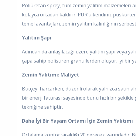
Poliüretan sprey, tüm zemin yalıtım malzemeleri aras
kolayca ortadan kaldırır. PUR’u kendiniz püskürte
temel avantajları, zemin yalıtım kalınlığının serbes
Yalıtım Şapı
Adından da anlaşılacağı üzere yalıtım şapı veya ya
çapa sahip polistiren granüllerden oluşur. İyi bir ya
Zemin Yalıtımı: Maliyet
Bütçeyi harcarken, düzenli olarak yalnızca satın al
bir enerji faturası sayesinde bunu hızlı bir şekilde 
tekniğine sahiptir.
Daha İyi Bir Yaşam Ortamı İçin Zemin Yalıtımı
Ortalama konfor sıcaklığı 20 derece civarındadır. 