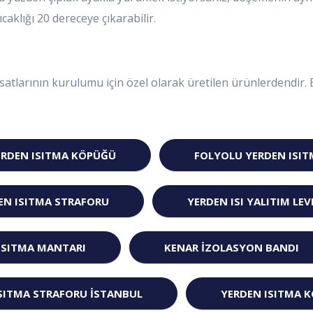
ıcaklığı 20 dereceye çıkarabilir.
atlarının kurulumu için özel olarak üretilen ürünlerdendir. Bo
ERDEN ISITMA KÖPÜĞÜ
FOLYOLU YERDEN ISI
EN ISITMA STRAFORU
YERDEN ISI YALITIM LEV
ISITMA MANTARI
KENAR İZOLASYON BANDI
SITMA STRAFORU ISTANBUL
YERDEN ISITMA 