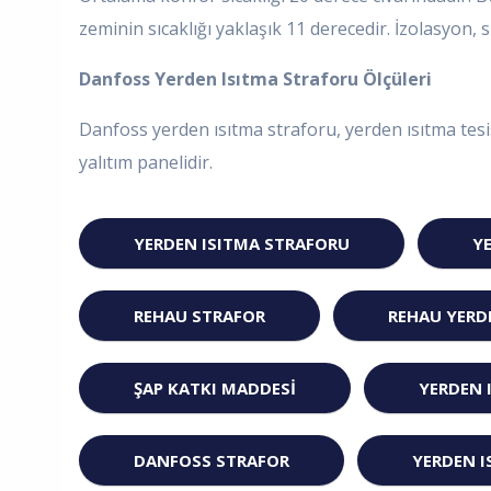
zeminin sıcaklığı yaklaşık 11 derecedir. İzolasyon, s
Danfoss Yerden Isıtma Straforu Ölçüleri
Danfoss yerden ısıtma straforu, yerden ısıtma tesis
yalıtım panelidir.
YERDEN ISITMA STRAFORU
Y
REHAU STRAFOR
REHAU YERD
ŞAP KATKI MADDESI
YERDEN 
DANFOSS STRAFOR
YERDEN I