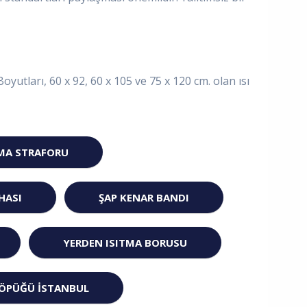
yutları, 60 x 92, 60 x 105 ve 75 x 120 cm. olan ısı
TMA STRAFORU
HASI
ŞAP KENAR BANDI
YERDEN ISITMA BORUSU
KÖPÜĞÜ ISTANBUL