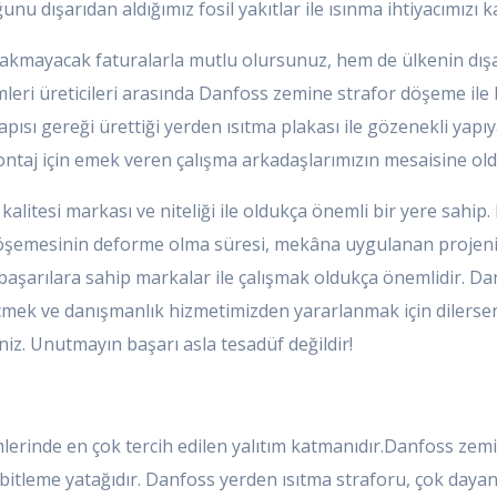
nu dışarıdan aldığımız fosil yakıtlar ile ısınma ihtiyacımızı k
yakmayacak faturalarla mutlu olursunuz, hem de ülkenin dışa b
emleri üreticileri arasında Danfoss zemine strafor döşeme ile
apısı gereği ürettiği yerden ısıtma plakası ile gözenekli yapı
ontaj için emek veren çalışma arkadaşlarımızın mesaisine old
alitesi markası ve niteliği ile oldukça önemli bir yere sahi
yer döşemesinin deforme olma süresi, mekâna uygulanan projeni
arılara sahip markalar ile çalışmak oldukça önemlidir. Danfos
eçmek ve danışmanlık hizmetimizden yararlanmak için dilerseni
iz. Unutmayın başarı asla tesadüf değildir!
lerinde en çok tercih edilen yalıtım katmanıdır.Danfoss zem
itleme yatağıdır. Danfoss yerden ısıtma straforu, çok dayanıkl