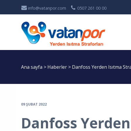
info@vatanpor.com
0507 261 00 00
Ana sayfa
>
Haberler
>
Danfoss Yerden Isıtma Stra
09 ŞUBAT 2022
Danfoss Yerden 