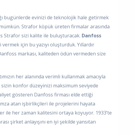
ğı bugünlerde evinizi de teknolojik hale getirmek
 mümkün. Strafor köpük üreten firmalar arasında
 Strafor sizi kalite ile buluşturacak.
Danfoss
lgi vermek için bu yazıyı oluşturduk. Yıllardır
 Danfoss markası, kaliteden ödün vermeden size
atımızın her alanında verimli kullanmak amacıyla
 sizin konfor düzeyinizi maksimum seviyede
aliyet gösteren Danfoss firması elde ettiği
za atan işbirlikçileri ile projelerini hayata
er ile her zaman kalitesini ortaya koyuyor. 1933’te
sı şirket anlayışını en iyi şekilde yansıtan