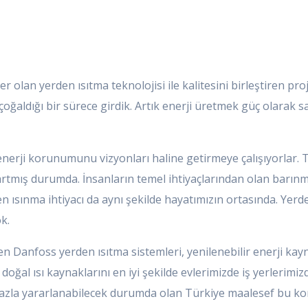
r olan yerden ısıtma teknolojisi ile kalitesini birleştiren pro
 çoğaldığı bir sürece girdik. Artık enerji üretmek güç olarak s
enerji korunumunu vizyonları haline getirmeye çalışıyorlar. 
artmış durumda. İnsanların temel ihtiyaçlarından olan barın
n ısınma ihtiyacı da aynı şekilde hayatımızın ortasında. Yerd
k.
bilen Danfoss yerden ısıtma sistemleri, yenilenebilir enerji kay
doğal ısı kaynaklarını en iyi şekilde evlerimizde iş yerlerimiz
azla yararlanabilecek durumda olan Türkiye maalesef bu konu