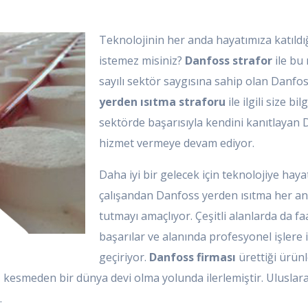
Teknolojinin her anda hayatımıza katıldı
istemez misiniz?
Danfoss strafor
ile bu
sayılı sektör saygısına sahip olan Danfoss
yerden ısıtma straforu
ile ilgili size bi
sektörde başarısıyla kendini kanıtlayan
hizmet vermeye devam ediyor.
Daha iyi bir gelecek için teknolojiye hay
çalışandan Danfoss yerden ısıtma her an
tutmayı amaçlıyor. Çeşitli alanlarda da fa
başarılar ve alanında profesyonel işlere im
geçiriyor.
Danfoss firması
ürettiği ürünl
esmeden bir dünya devi olma yolunda ilerlemiştir. Uluslarara
.