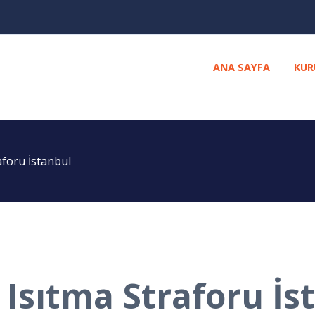
ANA SAYFA
KUR
foru İstanbul
Isıtma Straforu İs