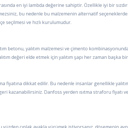
ında en iyi lambda değerine sahiptir. Özellikle iyi bir sızdır
mezsiniz, bu nedenle bu malzemenin alternatif seçeneklerden 
tçe seçilmesi ve hızlı kurulumudur.
lıtım betonu, yalıtım malzemesi ve çimento kombinasyonundan 
lıtım değeri elde etmek için yalıtım şapı her zaman başka bir yal
ma fiyatına dikkat edilir. Bu nedenle insanlar genellikle yal
geri kazanabilirsiniz. Danfoss yerden ısıtma straforu fiyatı ve 
Bu yüzden çıplak ayakla yürümek istiyorsanız, döşemenin aynı 