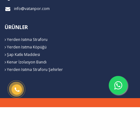
info@vatanpor.com
ÜRÜNLER
Yerden Isıtma Straforu
Yerden Isıtma Köpüğü
Şap Katkı Maddesi
Kenar İzolasyon Bandı
Yerden Isıtma Straforu Şehirler
Vatanpor Yerden Isıtma Straforu Favori Firması © 2026
Çerez Politikası
Web Tasarım
Kent Media