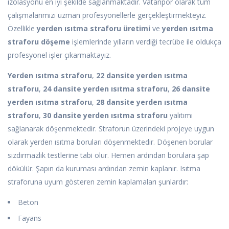
izolasyonu en iyi şekilde sağlanmaktadır. Vatanpor olarak tüm
çalışmalarımızı uzman profesyonellerle gerçekleştirmekteyiz.
Özellikle
yerden ısıtma straforu üretimi
ve
yerden ısıtma
straforu döşeme
işlemlerinde yılların verdiği tecrübe ile oldukça
profesyonel işler çıkarmaktayız.
Yerden ısıtma straforu
,
22 dansite yerden ısıtma
straforu
,
24 dansite yerden ısıtma straforu
,
26 dansite
yerden ısıtma straforu
,
28 dansite yerden ısıtma
straforu
,
30 dansite yerden ısıtma straforu
yalıtımı
sağlanarak döşenmektedir. Straforun üzerindeki projeye uygun
olarak yerden ısıtma boruları döşenmektedir. Döşenen borular
sızdırmazlık testlerine tabi olur. Hemen ardından borulara şap
dökülür. Şapın da kuruması ardından zemin kaplanır. Isıtma
straforuna uyum gösteren zemin kaplamaları şunlardır:
Beton
Fayans