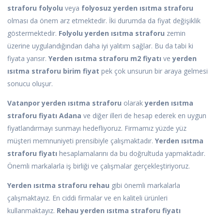
straforu folyolu
veya
folyosuz yerden ısıtma straforu
olması da önem arz etmektedir. İki durumda da fiyat değişiklik
göstermektedir.
Folyolu yerden ısıtma straforu
zemin
üzerine uygulandığından daha iyi yalıtım sağlar. Bu da tabi ki
fiyata yansır.
Yerden ısıtma straforu m2 fiyatı
ve
yerden
ısıtma straforu birim fiyat
pek çok unsurun bir araya gelmesi
sonucu oluşur.
Vatanpor yerden ısıtma straforu
olarak
yerden ısıtma
straforu fiyatı Adana
ve diğer illeri de hesap ederek en uygun
fiyatlandırmayı sunmayı hedefliyoruz. Firmamız yüzde yüz
müşteri memnuniyeti prensibiyle çalışmaktadır.
Yerden ısıtma
straforu fiyatı
hesaplamalarını da bu doğrultuda yapmaktadır.
Önemli markalarla iş birliği ve çalışmalar gerçekleştiriyoruz.
Yerden ısıtma straforu rehau
gibi önemli markalarla
çalışmaktayız. En ciddi firmalar ve en kaliteli ürünleri
kullanmaktayız.
Rehau yerden ısıtma straforu fiyatı