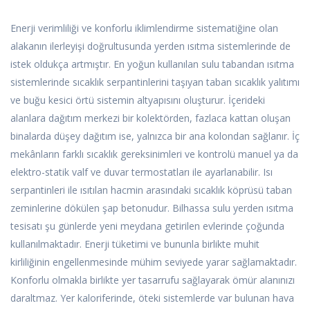
Enerji verimliliği ve konforlu iklimlendirme sistematiğine olan
alakanın ilerleyişi doğrultusunda yerden ısıtma sistemlerinde de
istek oldukça artmıştır. En yoğun kullanılan sulu tabandan ısıtma
sistemlerinde sıcaklık serpantinlerini taşıyan taban sıcaklık yalıtımı
ve buğu kesici örtü sistemin altyapısını oluşturur. İçerideki
alanlara dağıtım merkezi bir kolektörden, fazlaca kattan oluşan
binalarda düşey dağıtım ise, yalnızca bir ana kolondan sağlanır. İç
mekânların farklı sıcaklık gereksinimleri ve kontrolü manuel ya da
elektro-statik valf ve duvar termostatları ile ayarlanabilir. Isı
serpantinleri ile ısıtılan hacmin arasındaki sıcaklık köprüsü taban
zeminlerine dökülen şap betonudur. Bilhassa sulu yerden ısıtma
tesisatı şu günlerde yeni meydana getirilen evlerinde çoğunda
kullanılmaktadır. Enerji tüketimi ve bununla birlikte muhit
kirliliğinin engellenmesinde mühim seviyede yarar sağlamaktadır.
Konforlu olmakla birlikte yer tasarrufu sağlayarak ömür alanınızı
daraltmaz. Yer kaloriferinde, öteki sistemlerde var bulunan hava