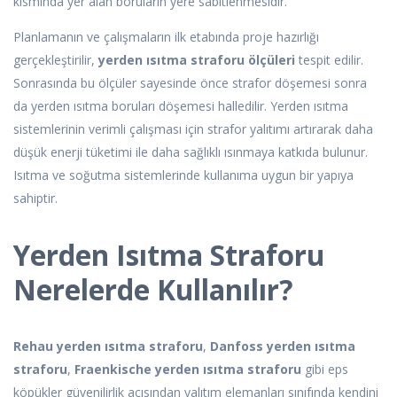
kısmında yer alan boruların yere sabitlenmesidir.
Planlamanın ve çalışmaların ilk etabında proje hazırlığı
gerçekleştirilir,
yerden ısıtma straforu ölçüleri
tespit edilir.
Sonrasında bu ölçüler sayesinde önce strafor döşemesi sonra
da yerden ısıtma boruları döşemesi halledilir. Yerden ısıtma
sistemlerinin verimli çalışması için strafor yalıtımı artırarak daha
düşük enerji tüketimi ile daha sağlıklı ısınmaya katkıda bulunur.
Isıtma ve soğutma sistemlerinde kullanıma uygun bir yapıya
sahiptir.
Yerden Isıtma Straforu
Nerelerde Kullanılır?
Rehau yerden ısıtma straforu
,
Danfoss yerden ısıtma
straforu
,
Fraenkische yerden ısıtma straforu
gibi eps
köpükler güvenilirlik açısından yalıtım elemanları sınıfında kendini