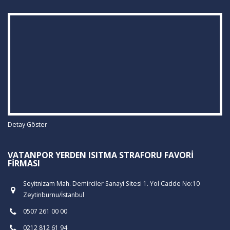
Detay Göster
VATANPOR YERDEN ISITMA STRAFORU FAVORI
FIRMASI
Seyitnizam Mah. Demirciler Sanayi Sitesi 1. Yol Cadde No:10
Zeytinburnu/İstanbul
0507 261 00 00
0212 812 61 94