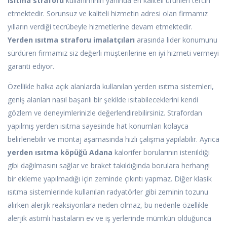
ısıtma straforu
kullanımının yanında en kaliteli ürünleri tercih
etmektedir. Sorunsuz ve kaliteli hizmetin adresi olan firmamız
yılların verdiği tecrübeyle hizmetlerine devam etmektedir.
Yerden ısıtma straforu imalatçıları
arasında lider konumunu
sürdüren firmamız siz değerli müşterilerine en iyi hizmeti vermeyi
garanti ediyor.
Özellikle halka açık alanlarda kullanılan yerden ısıtma sistemleri,
geniş alanları nasıl başarılı bir şekilde ısıtabileceklerini kendi
gözlem ve deneyimlerinizle değerlendirebilirsiniz. Strafordan
yapılmış yerden ısıtma sayesinde hat konumları kolayca
belirlenebilir ve montaj aşamasında hızlı çalışma yapılabilir. Ayrıca
yerden ısıtma köpüğü Adana
kalorifer borularının istenildiği
gibi dağılmasını sağlar ve braket takıldığında borulara herhangi
bir ekleme yapılmadığı için zeminde çıkıntı yapmaz. Diğer klasik
ısıtma sistemlerinde kullanılan radyatörler gibi zeminin tozunu
alırken alerjik reaksiyonlara neden olmaz, bu nedenle özellikle
alerjik astımlı hastaların ev ve iş yerlerinde mümkün olduğunca