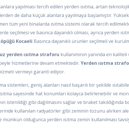
anlara yapılması tercih edilen yerden ısıtma, artan teknolojik g
lerden de daha küçük alanlara yayılmaya başlamıştır. Yüksek
n tüm yeni binalarda ısıtma sistemi olarak tercih edilmekted
le seçilmesi ve basınca dayanıklı olması, ayrıca yerden ısıtm
köpüğü Kocaeli
Basınca dayanıklı ürünler seçilmeli ve kurul
uz yerden ısıtma straforu
kullanımının yanında en kaliteli 
rübeyle hizmetlerine devam etmektedir.
Yerden ısıtma strafo
hizmeti vermeyi garanti ediyor.
ma sistemleri, geniş alanları nasıl başarılı bir şekilde ısıtab
ısıtma sayesinde hat konumları kolayca belirlenebilir ve monta
ın istenildiği gibi dağılmasını sağlar ve braket takıldığında 
lerinde kullanılan radyatörler gibi zeminin tozunu alırken a
inde mümkün olduğunca yerden ısıtma zemin kullanılması tavsiy