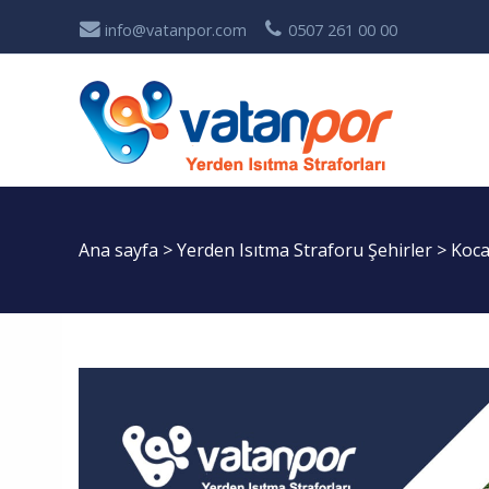
info@vatanpor.com
0507 261 00 00
Ana sayfa
>
Yerden Isıtma Straforu Şehirler
>
Koca