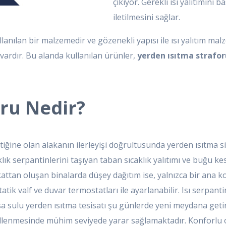
çıkıyor. Gerekli ısı yalıtımını 
iletilmesini sağlar.
kullanılan bir malzemedir ve gözenekli yapısı ile ısı yalıtım 
 vardır. Bu alanda kullanılan ürünler,
yerden ısıtma strafor
ru Nedir?
atiğine olan alakanın ilerleyişi doğrultusunda yerden ısıtma 
ık serpantinlerini taşıyan taban sıcaklık yalıtımı ve buğu kesi
attan oluşan binalarda düşey dağıtım ise, yalnızca bir ana kol
ik valf ve duvar termostatları ile ayarlanabilir. Isı serpantin
 sulu yerden ısıtma tesisatı şu günlerde yeni meydana getiri
ngellenmesinde mühim seviyede yarar sağlamaktadır. Konforlu 