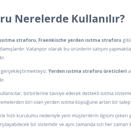
ru Nerelerde Kullanılır?
ısıtma straforu
,
Fraenkische yerden ısıtma straforu
gibi
tlamışlardır. Vatanpor olarak bu ürünlerin satışını yapmakta
ır.
ı
gerçekleştirmekteyiz.
Yerden ısıtma straforu üreticileri
a
ır.
ullanıcılar, birbirlerine tavsiye ederek destekli ısıtma siste
zemelerden biri olan yerden ısıtma köpüğüne artan bir talep 
ikle hızlı kurulumu nedeniyle yeni müşterilerin ilgisini çeken
arşılayabilecek bir sistemdir ve aynı zamanda sizi her zaman k