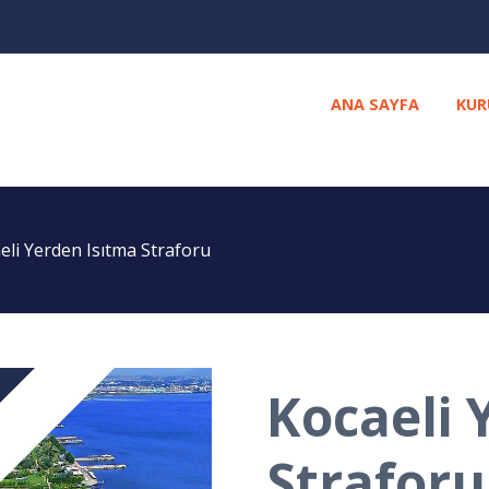
ANA SAYFA
KUR
eli Yerden Isıtma Straforu
Kocaeli 
Straforu