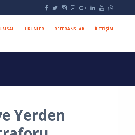
UMSAL
ÜRÜNLER
REFERANSLAR
İLETIŞIM
e Yerden
traforu