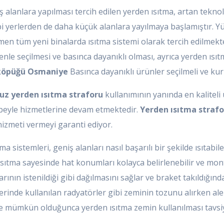
 alanlara yapılması tercih edilen yerden ısıtma, artan teknolo
bi yerlerden de daha küçük alanlara yayılmaya başlamıştır. Y
n tüm yeni binalarda ısıtma sistemi olarak tercih edilmekted
le seçilmesi ve basınca dayanıklı olması, ayrıca yerden ısıtm
 köpüğü Osmaniye
Basınca dayanıklı ürünler seçilmeli ve ku
uz yerden ısıtma straforu
kullanımının yanında en kaliteli 
rübeyle hizmetlerine devam etmektedir.
Yerden ısıtma strafo
hizmeti vermeyi garanti ediyor.
ma sistemleri, geniş alanları nasıl başarılı bir şekilde ısıtab
ısıtma sayesinde hat konumları kolayca belirlenebilir ve monta
arının istenildiği gibi dağılmasını sağlar ve braket takıldığı
lerinde kullanılan radyatörler gibi zeminin tozunu alırken a
inde mümkün olduğunca yerden ısıtma zemin kullanılması tavsiy