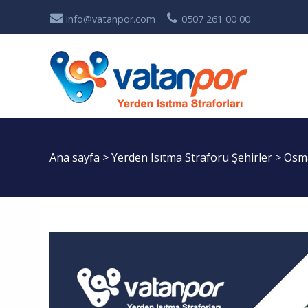
info@vatanpor.com
0507 261 00 00
Ana sayfa
>
Yerden Isıtma Straforu Şehirler
>
Osma