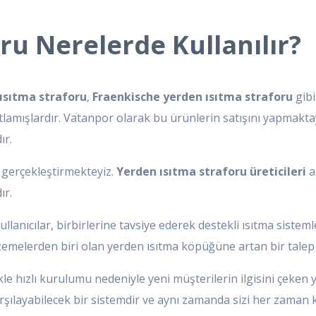
ru Nerelerde Kullanılır?
ısıtma straforu
,
Fraenkische yerden ısıtma straforu
gibi
tlamışlardır. Vatanpor olarak bu ürünlerin satışını yapmakta
ır.
ı
gerçekleştirmekteyiz.
Yerden ısıtma straforu üreticileri
a
ır.
ullanıcılar, birbirlerine tavsiye ederek destekli ısıtma siste
zemelerden biri olan yerden ısıtma köpüğüne artan bir talep 
ikle hızlı kurulumu nedeniyle yeni müşterilerin ilgisini çeken
arşılayabilecek bir sistemdir ve aynı zamanda sizi her zaman k