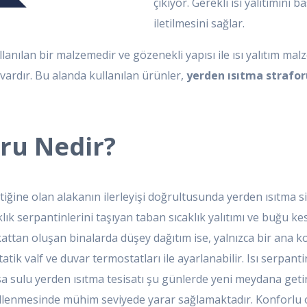
çıkıyor. Gerekli ısı yalıtımını 
iletilmesini sağlar.
kullanılan bir malzemedir ve gözenekli yapısı ile ısı yalıtım 
 vardır. Bu alanda kullanılan ürünler,
yerden ısıtma strafor
ru Nedir?
atiğine olan alakanın ilerleyişi doğrultusunda yerden ısıtma 
ık serpantinlerini taşıyan taban sıcaklık yalıtımı ve buğu kesi
attan oluşan binalarda düşey dağıtım ise, yalnızca bir ana kol
ik valf ve duvar termostatları ile ayarlanabilir. Isı serpantin
 sulu yerden ısıtma tesisatı şu günlerde yeni meydana getiri
ngellenmesinde mühim seviyede yarar sağlamaktadır. Konforlu 