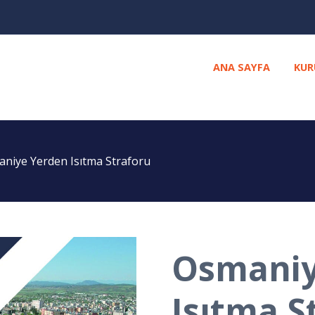
ANA SAYFA
KUR
niye Yerden Isıtma Straforu
Osmaniy
Isıtma S