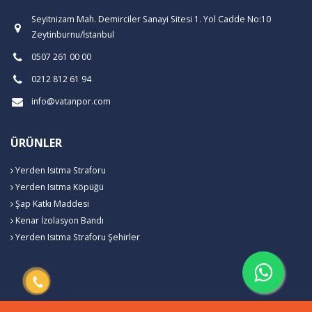
Seyitnizam Mah. Demirciler Sanayi Sitesi 1. Yol Cadde No:10
Zeytinburnu/İstanbul
0507 261 00 00
0212 812 61 94
info@vatanpor.com
ÜRÜNLER
Yerden Isıtma Straforu
Yerden Isıtma Köpüğü
Şap Katkı Maddesi
Kenar İzolasyon Bandı
Yerden Isıtma Straforu Şehirler